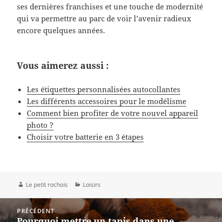
ses dernières franchises et une touche de modernité
qui va permettre au parc de voir l’avenir radieux
encore quelques années.
Vous aimerez aussi :
Les étiquettes personnalisées autocollantes
Les différents accessoires pour le modélisme
Comment bien profiter de votre nouvel appareil
photo ?
Choisir votre batterie en 3 étapes
Auteur
Catégories
Le petit rochois
Loisirs
Navigation
PRÉCÉDENT
de
Pourquoi mettre un tapis dans une
Article