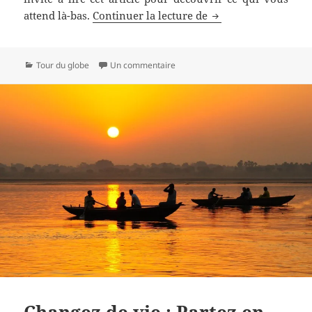
Envolez-vous pour 
attend là-bas.
Continuer la lecture de
Catégories
sur Envolez-vous pour le Maroc
Tour du globe
Un commentaire