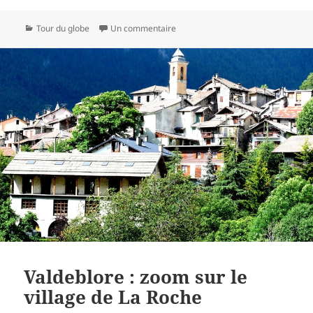
Catégories
sur Partez à Woodstock pour votre
Tour du globe
Un commentaire
Valdeblore : zoom sur le
village de La Roche