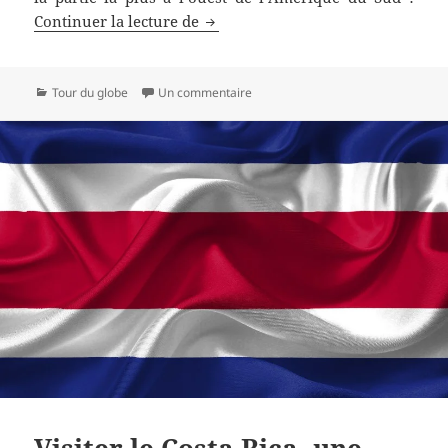
Visiter le Pérou, une super idée p
Continuer la lecture de
Catégories
sur Visiter le Pérou, une super idé
Tour du globe
Un commentaire
Visiter le Costa Rica, une