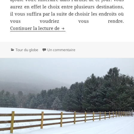
aurez en effet le choix entre plusieurs destinations,
il vous suffira par la suite de choisir les endroits où
vous voudriez vous rendre.
Visitez les plus beaux villages m
Continuer la lecture de
Catégories
sur Visitez les plus beaux villages
Tour du globe
Un commentaire