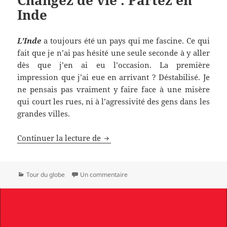
Changez de vie : Partez en
Inde
L
’
Inde
a toujours été un pays qui me fascine. Ce qui
fait que je n’ai pas hésité une seule seconde à y aller
dès que j’en ai eu l’occasion. La première
impression que j’ai eue en arrivant ? Déstabilisé. Je
ne pensais pas vraiment y faire face à une misère
qui court les rues, ni à l’agressivité des gens dans les
grandes villes.
Changez de vie : Partez en Inde
Continuer la lecture de
Catégories
sur Changez de vie : Partez en Inde
Tour du globe
Un commentaire