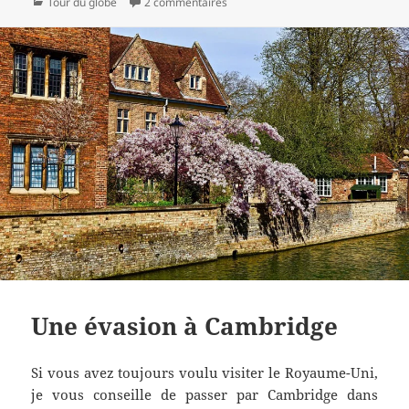
Catégories
sur Quelles sont les démarches à fa
Tour du globe
2 commentaires
Une évasion à Cambridge
Si vous avez toujours voulu visiter le Royaume-Uni,
je vous conseille de passer par Cambridge dans