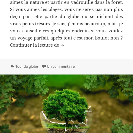
aimez la nature et partir en vadrouille dans la forêt.
Si vous aimez les plages, vous ne serez pas non plus
déçu par cette partie du globe où se nichent des
vrais petits trésors. Je sais, j’en dis beaucoup, mais je
vous conseille ces quelques endroits si vous voulez
un voyage parfait, après tout c’est mon boulot non ?
Découvrez le Venezuela, un vrai p
Continuer la lecture de
Catégories
sur Découvrez le Venezuela, un vrai
Tour du globe
Un commentaire