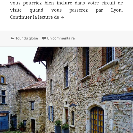
vous pourriez bien inclure dans votre circuit de
visite quand vous passerez par Lyon.
Ce que vous pouvez faire à Lyon
Continuer la lecture de
Catégories
sur Ce que vous pouvez faire à Lyo
Tour du globe
Un commentaire