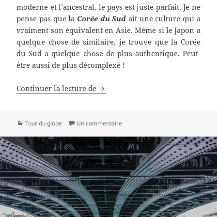
moderne et l’ancestral, le pays est juste parfait. Je ne
pense pas que la
Cor
é
e du Sud
ait une culture qui a
vraiment son équivalent en Asie. Même si le Japon a
quelque chose de similaire, je trouve que la Corée
du Sud a quelque chose de plus authentique. Peut-
être aussi de plus décomplexé !
Corée du Sud : 5 raisons de s’y re
Continuer la lecture de
Catégories
sur Corée du Sud : 5 raisons de s’y
Tour du globe
Un commentaire