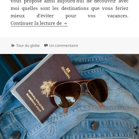
vous propose ainsi aujourd’hui de découvrir avec
moi quelles sont les destinations que vous feriez
mieux d’éviter pour vos vacances.
Ces pays que vous feriez mieux d’
Continuer la lecture de
Catégories
sur Ces pays que vous feriez mieux
Tour du globe
Un commentaire