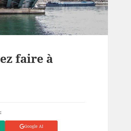
z faire à
:
Google AI