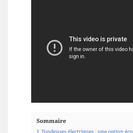
Sommaire
1
Tondeuses électriques : une option éc