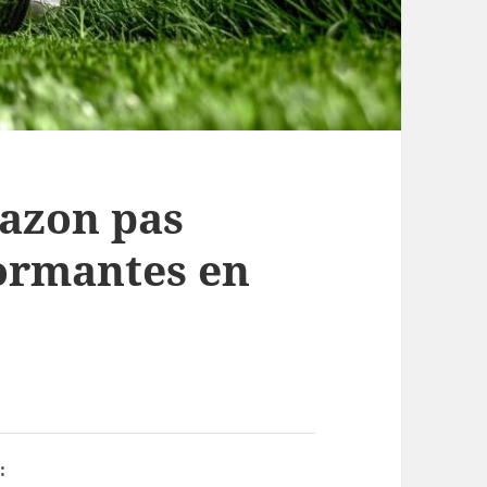
gazon pas
ormantes en
: