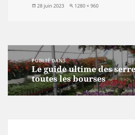
Publié
Taille
28 juin 2023
1280 × 960
le
réelle
Navigation
de
PUBLIÉ DANS
Le guide ultime des serr
l’article
toutes les bourses