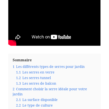
Sommaire
1
Les différents types de serres pour jardin
1.1
Les serres en verre
1.2
Les serres tunnel
1.3
Les serres de balcon
2
Comment choisir la serre idéale pour votre
jardin
2.1
La surface disponible
2.2
Le type de culture