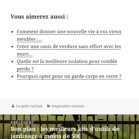
Vous aimerez aussi :
Comment donner une nouvelle vie à vos vieux
meubles :…
Créez une oasis de verdure sans effort avec les
murs…
Quelle est la meilleure isolation pour comble
perdu ?
Pourquoi opter pour un garde-corps en verre ?
Auteur
Catégories
Le petit rochois
Inspiration maison
Navigation
PRÉCÉDENT
de
Bon plan : les meilleurs kits d’outils de
Article
l’article
jardinage à moins de 50€
précédent :