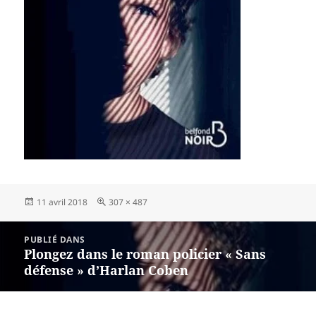
Publié
Taille
11 avril 2018
307 × 487
le
réelle
Navigation
PUBLIÉ DANS
de
Plongez dans le roman policier « Sans
l’article
défense » d’Harlan Coben