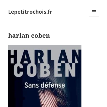
Lepetitrochois.fr
MENU
ET
WIDGETS
harlan coben