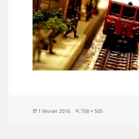
Publié
Taille
1 février 2016
758 × 505
le
réelle