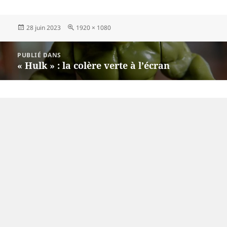
Publié
Taille
28 juin 2023
1920 × 1080
le
réelle
Navigation
PUBLIÉ DANS
de
« Hulk » : la colère verte à l’écran
l’article