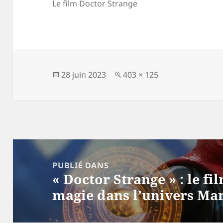
Le film Doctor Strange
Publié
Taille
28 juin 2023
403 × 125
le
réelle
Navigation
de
PUBLIÉ DANS
« Doctor Strange » : le fi
l’article
magie dans l’univers Ma