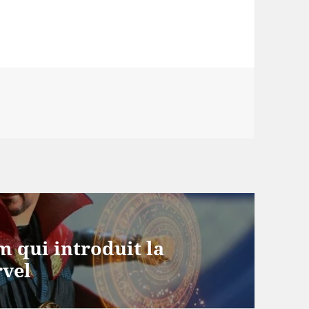
lm qui introduit la
rvel