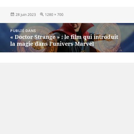
Publié
Taille
28 juin 2023
1280 × 700
le
réelle
Navigation
PUBLIÉ DANS
de
« Doctor Strange » : le film qui introduit
l’article
la magie dans l’univers Marvel