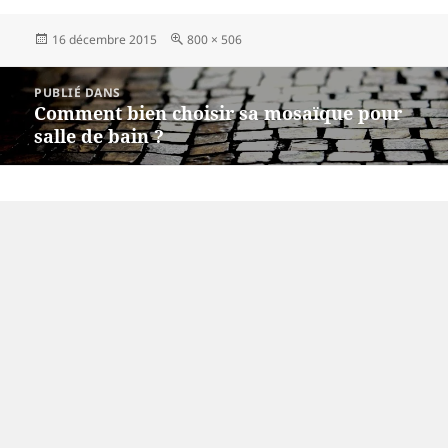
Publié
Taille
16 décembre 2015
800 × 506
le
réelle
Navigation
PUBLIÉ DANS
de
Comment bien choisir sa mosaïque pour
l’article
salle de bain ?