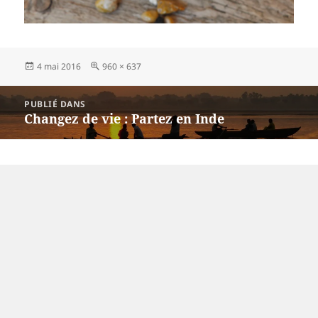
Publié
Taille
4 mai 2016
960 × 637
le
réelle
Navigation
PUBLIÉ DANS
de
Changez de vie : Partez en Inde
l’article