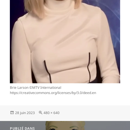
Brie Larson ©MTV International
https://creativecommons.org/licenses/by/3.0/deed.en
Publié
Taille
28 juin 2023
480 × 640
le
réelle
Navigation
PUBLIÉ DANS