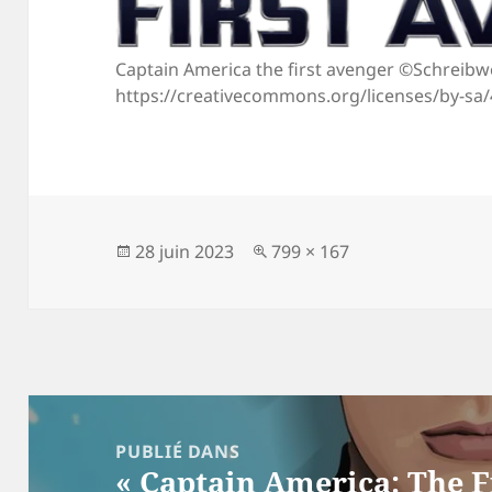
Captain America the first avenger ©Schreib
https://creativecommons.org/licenses/by-sa/
Publié
Taille
28 juin 2023
799 × 167
le
réelle
Navigation
de
PUBLIÉ DANS
« Captain America: The Fi
l’article