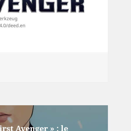
werkzeug
4.0/deed.en
rst Avenger » : le