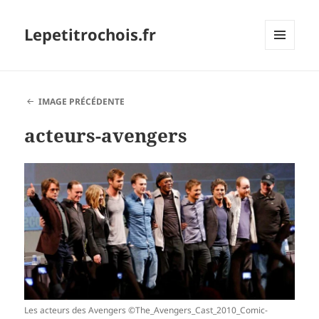
Lepetitrochois.fr
MENU
ET
WIDGETS
IMAGE PRÉCÉDENTE
acteurs-avengers
Les acteurs des Avengers ©The_Avengers_Cast_2010_Comic-