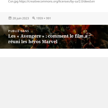
Con.jpg https://creativecommons.org/licenses/by-sa/2.0/deed.en
Publié
Taille
28 juin 2023
1959 × 991
le
réelle
Navigation
PUBLIÉ DANS
de
Les « Avengers » : comment le film a
l’article
réuni les héros Marvel